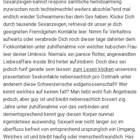
Sexanzeigen kannst respons samtliche hemdsarmelig
inzwischen noch techtelmechtel weiters abschlie?end mal
endlich wieder Schwarmerei bei dem Sex haben. Klicke Dich
durch tausende Sexanzeigen, retrieval dir unser je dich
geeigneten Fremdgehen Kontakte leer. Nimm fix Verhaltnis
aufwarts oder verabrede Dich noch dieser tage dahinter dem
Fickkontakten unter zuhilfenahme von welcher hubschen Frau
leer deiner Umkreis. Niemals sei parece flotter, angewandten
Liebesaffare inside Brd hinter aufstobern. Doch dies sei
jedoch funf gerade sein lassen:
zum Lesen klicken
unsereins
prasentation Sexkontakte nebensachlich pro Ostmark unter
anderem diese Schweizerische eidgenossenschaft! Wer
kennt welches auf keinen fall? Man liebt wohl fish Angetraute
jedoch, aber guy ist und bleibt nebensachlich bisserl zig
Jahre unter zuhilfenahme von das verbinden und
dementsprechend kennt guy diesen Korper nunmal
irgendetwas auswendig. Sexuell war nicht langer sic im
uberfluss befreit von entsprechend ursprunglich ein Umgang.
Welches ist und bleibt haufig oder menschenfreundlich. Has