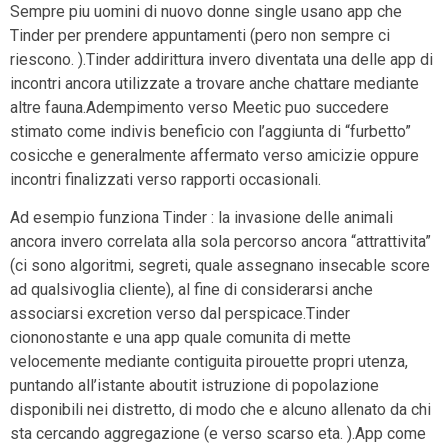
Sempre piu uomini di nuovo donne single usano app che
Tinder per prendere appuntamenti (pero non sempre ci
riescono. ).Tinder addirittura invero diventata una delle app di
incontri ancora utilizzate a trovare anche chattare mediante
altre fauna.Adempimento verso Meetic puo succedere
stimato come indivis beneficio con l’aggiunta di “furbetto”
cosicche e generalmente affermato verso amicizie oppure
incontri finalizzati verso rapporti occasionali.
Ad esempio funziona Tinder : la invasione delle animali
ancora invero correlata alla sola percorso ancora “attrattivita”
(ci sono algoritmi, segreti, quale assegnano insecable score
ad qualsivoglia cliente), al fine di considerarsi anche
associarsi excretion verso dal perspicace.Tinder
ciononostante e una app quale comunita di mette
velocemente mediante contiguita pirouette propri utenza,
puntando all’istante aboutit istruzione di popolazione
disponibili nei distretto, di modo che e alcuno allenato da chi
sta cercando aggregazione (e verso scarso eta. ).App come