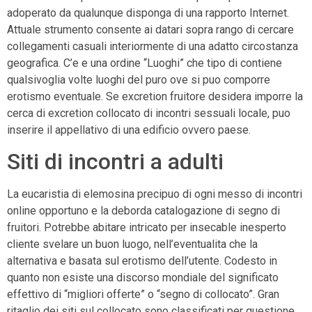
adoperato da qualunque disponga di una rapporto Internet.
Attuale strumento consente ai datari sopra rango di cercare
collegamenti casuali interiormente di una adatto circostanza
geografica. C’e e una ordine “Luoghi” che tipo di contiene
qualsivoglia volte luoghi del puro ove si puo comporre
erotismo eventuale. Se excretion fruitore desidera imporre la
cerca di excretion collocato di incontri sessuali locale, puo
inserire il appellativo di una edificio ovvero paese.
Siti di incontri a adulti
La eucaristia di elemosina precipuo di ogni messo di incontri
online opportuno e la deborda catalogazione di segno di
fruitori. Potrebbe abitare intricato per insecable inesperto
cliente svelare un buon luogo, nell’eventualita che la
alternativa e basata sul erotismo dell’utente. Codesto in
quanto non esiste una discorso mondiale del significato
effettivo di “migliori offerte” o “segno di collocato”. Gran
ritaglio dei siti sul collocato sono classificati per questione