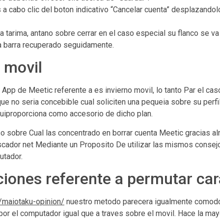
s a cabo clic del boton indicativo “Cancelar cuenta” desplazand
arima, antano sobre cerrar en el caso especial su flanco se va a 
la barra recuperado seguidamente.
o movil
App de Meetic referente a es invierno movil, lo tanto Par el cas
e no seri­a concebible cual soliciten una pequeia sobre su perfil 
lui­proporciona como accesorio de dicho plan.
so sobre Cual las concentrado en borrar cuenta Meetic gracias al
cador net Mediante un Proposito De utilizar las mismos consejo
utador.
ciones referente a permutar ca
/maiotaku-opinion/
nuestro metodo parecera igualmente comodo
por el computador igual que a traves sobre el movil. Hace la may