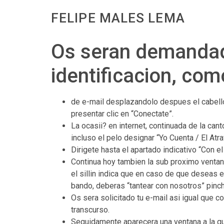
FELIPE MALES LEMA
Os seran demandad
identificacion, como
de e-mail desplazandolo despues el cabello
presentar clic en “Conectate”.
La ocasii? en internet, continuada de la c
incluso el pelo designar “Yo Cuenta / El Atra
Dirigete hasta el apartado indicativo “Con el
Continua hoy tambien la sub proximo ventana
el silli­n indica que en caso de que deseas 
bando, deberas “tantear con nosotros” pinch
Os sera solicitado tu e-mail asi­ igual que 
transcurso.
Seguidamente aparecera una ventana a la que