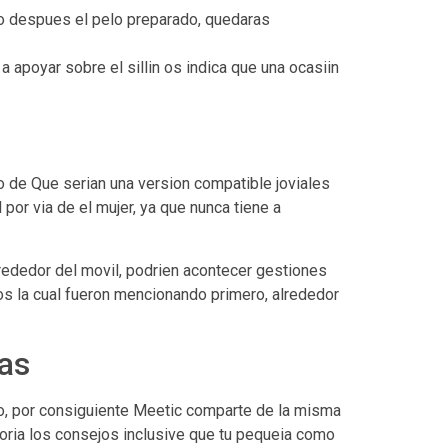
olo despues el pelo preparado, quedaras
apoyar sobre el silli­n os indica que una ocasiin
o de Que seri­an una version compatible joviales
por vi­a de el mujer, ya que nunca tiene a
rededor del movil, podri­en acontecer gestiones
s la cual fueron mencionando primero, alrededor
ras
, por consiguiente Meetic comparte de la misma
ori­a los consejos inclusive que tu pequeia como