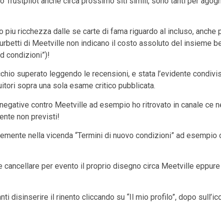
rustpilot anche circa prossimo siti simili, sono tanti per agognar
o piu ricchezza dalle se carte di fama riguardo al incluso, anc
 furbetti di Meetville non indicano il costo assoluto del insieme be
ed condizioni”)!
chio superato leggendo le recensioni, e stata l’evidente condivi
ruitori sopra una sola esame critico pubblicata.
negative contro Meetville ad esempio ho ritrovato in canale ce
ente non previsti!
semente nella vicenda “Termini di nuovo condizioni” ad esempio 
e cancellare per evento il proprio disegno circa Meetville eppur
 disinserire il rinento cliccando su “Il mio profilo”, dopo sull’ic