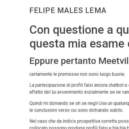
FELIPE MALES LEMA
Con questione a que
questa mia esame c
Eppure pertanto Meetvill
certamente le premesse non sono luogo buone.
La partecipazione di profili falsi ancora chatbot e
affatto del lui avvenimento inizialmente se ne van
Quindi mi domando se oh se negli Usa un qualun
le conclusioni verso cui sono dichiarato subito.
Nel caso che da indivis prospettiva corretto posso
collocato possono produrre profili falsi e bla bla