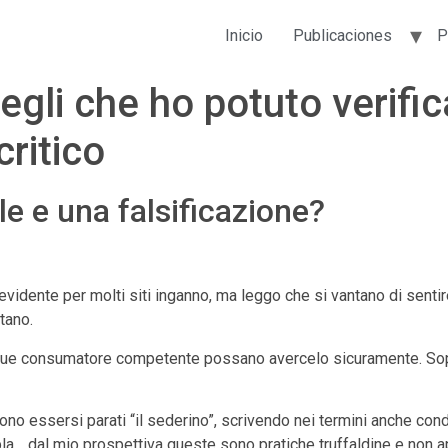
Inicio
Publicaciones
P
gli che ho potuto verifica
ritico
e e una falsificazione?
 evidente per molti siti inganno, ma leggo che si vantano di senti
tano.
que consumatore competente possano avercelo sicuramente. Sop
no essersi parati “il sederino”, scrivendo nei termini anche cond
 bla… dal mio prospettiva queste sono pratiche truffaldine e non 