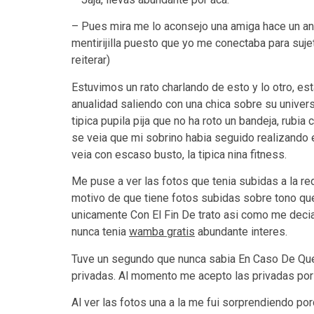
– Pues mira me lo aconsejo una amiga hace un a
mentirijilla puesto que yo me conectaba para suj
reiterar)
Estuvimos un rato charlando de esto y lo otro, e
anualidad saliendo con una chica sobre su univer
tipica pupila pija que no ha roto un bandeja, rubi
se veia que mi sobrino habia seguido realizando e
veia con escaso busto, la tipica nina fitness.
Me puse a ver las fotos que tenia subidas a la re
motivo de que tiene fotos subidas sobre tono que
unicamente Con El Fin De trato asi­ como me decia
nunca tenia
wamba gratis
abundante interes.
Tuve un segundo que nunca sabia En Caso De Que 
privadas. Al momento me acepto las privadas por
Al ver las fotos una a la me fui sorprendiendo p