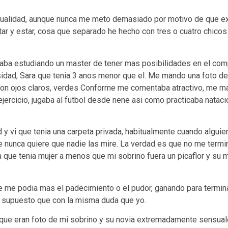
nualidad, aunque nunca me meto demasiado por motivo de que ex
etar y estar, cosa que separado he hecho con tres o cuatro chic
staba estudiando un master de tener mas posibilidades en el com
sidad, Sara que tenia 3 anos menor que el. Me mando una foto de 
a con ojos claros, verdes Conforme me comentaba atractivo, me ma
jercicio, jugaba al futbol desde nene asi­ como practicaba nataci
d y vi que tenia una carpeta privada, habitualmente cuando algui
 nunca quiere que nadie las mire. La verdad es que no me termi
 que tenia mujer a menos que mi sobrino fuera un picaflor y su 
me podia mas el padecimiento o el pudor, ganando para terminar
 supuesto que con la misma duda que yo.
orque eran foto de mi sobrino y su novia extremadamente sensuale