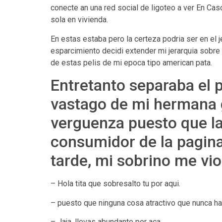
conecte an una red social de ligoteo a ver En Ca
sola en vivienda.
En estas estaba pero la certeza podri­a ser en el
esparcimiento decidi extender mi jerarqui­a sobr
de estas pelis de mi epoca tipo american pata.
Entretanto separaba el p
vastago de mi hermana g
verguenza puesto que la a
consumidor de la pagina
tarde, mi sobrino me vi
– Hola tita que sobresalto tu por aqui.
– puesto que ninguna cosa atractivo que nunca hab
– Jaja, llevas abundante por aca.