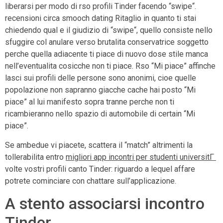
liberarsi per modo di rso profili Tinder facendo “swipe“.
recensioni circa smooch dating Ritaglio in quanto ti stai
chiedendo qual e il giudizio di “swipe“, quello consiste nello
sfuggire col anulare verso brutalita conservatrice soggetto
perche quella adiacente ti piace di nuovo dose stile manca
nell’eventualita cosicche non ti piace. Rso “Mi piace” affinche
lasci sui profili delle persone sono anonimi, cioe quelle
popolazione non sapranno giacche cache hai posto “Mi
piace” al lui manifesto sopra tranne perche non ti
ricambieranno nello spazio di automobile di certain “Mi
piace”.
Se ambedue vi piacete, scattera il “match” altrimenti la
tollerabilita entro
migliori app incontri per studenti universitГ
volte vostri profili canto Tinder: riguardo a lequel affare
potrete cominciare con chattare sull’applicazione.
A stento associarsi incontro
Tinder