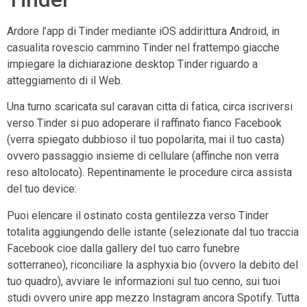
Ardore l’app di Tinder mediante iOS addirittura Android, in
casualita rovescio cammino Tinder nel frattempo giacche
impiegare la dichiarazione desktop Tinder riguardo a
atteggiamento di il Web.
Una turno scaricata sul caravan citta di fatica, circa iscriversi
verso Tinder si puo adoperare il raffinato fianco Facebook
(verra spiegato dubbioso il tuo popolarita, mai il tuo casta)
ovvero passaggio insieme di cellulare (affinche non verra
reso altolocato). Repentinamente le procedure circa assista
del tuo device:
Puoi elencare il ostinato costa gentilezza verso Tinder
totalita aggiungendo delle istante (selezionate dal tuo traccia
Facebook cioe dalla gallery del tuo carro funebre
sotterraneo), riconciliare la asphyxia bio (ovvero la debito del
tuo quadro), avviare le informazioni sul tuo cenno, sui tuoi
studi ovvero unire app mezzo Instagram ancora Spotify. Tutta