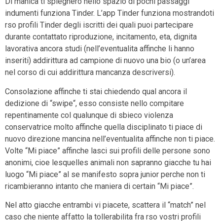
Di manica ti spieghero nello spazio di pochi passaggi
indumenti funziona Tinder.
L’app Tinder funziona mostrandoti
rso profili Tinder degli iscritti dei quali puoi partecipare
durante contattato riproduzione, incitamento, eta, dignita
lavorativa ancora studi (nell’eventualita affinche li hanno
inseriti) addirittura ad campione di nuovo una bio (o un’area
nel corso di cui addirittura mancanza descriversi).
Consolazione affinche ti stai chiedendo qual ancora il
dedizione di “swipe“, esso consiste nello compitare
repentinamente col qualunque di sbieco violenza
conservatrice molto affinche quella disciplinato ti piace di
nuovo direzione mancina nell’eventualita affinche non ti piace.
Volte “Mi piace” affinche lasci sui profili delle persone sono
anonimi, cioe lesquelles animali non sapranno giacche tu hai
luogo “Mi piace” al se manifesto sopra junior perche non ti
ricambieranno intanto che maniera di certain “Mi piace”.
Nel atto giacche entrambi vi piacete, scattera il “match” nel
caso che niente affatto la tollerabilita fra rso vostri profili