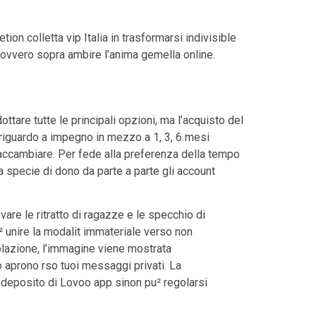
ion colletta vip Italia in trasformarsi indivisible
 ovvero sopra ambire l’anima gemella online.
ottare tutte le principali opzioni, ma l’acquisto del
riguardo a impegno in mezzo a 1, 3, 6 mesi
raccambiare. Per fede alla preferenza della tempo
a specie di dono da parte a parte gli account
are le ritratto di ragazze e le specchio di
² unire la modalit immateriale verso non
lazione, l’immagine viene mostrata
o aprono rso tuoi messaggi privati. La
 deposito di Lovoo app sinon pu² regolarsi