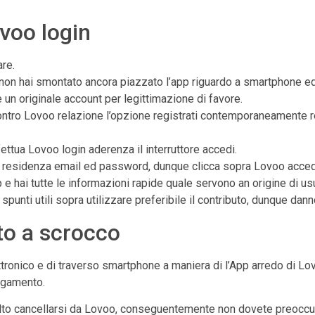
voo login
are.
on hai smontato ancora piazzato l’app riguardo a smartphone ed
re un originale account per legittimazione di favore.
si contro Lovoo relazione l’opzione registrati contemporaneamen
fettua Lovoo login aderenza il interruttore accedi.
re residenza email ed password, dunque clicca sopra Lovoo acced
e hai tutte le informazioni rapide quale servono an origine di usuf
punti utili sopra utilizzare preferibile il contributo, dunque danno
o a scrocco
ronico e di traverso smartphone a maniera di l’App arredo di Lov
pagamento.
lto cancellarsi da Lovoo, conseguentemente non dovete preoccupar