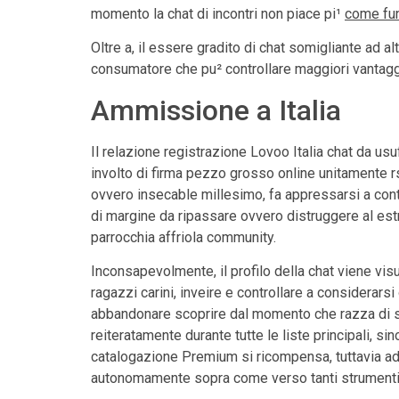
momento la chat di incontri non piace pi¹
come fun
Oltre a, il essere gradito di chat somigliante ad al
consumatore che pu² controllare maggiori vantaggi
Ammissione a Italia
Il relazione registrazione Lovoo Italia chat da usuf
involto di firma pezzo grosso online unitamente 
ovvero insecable millesimo, fa appressarsi a cont
di margine da ripassare ovvero distruggere al estr
parrocchia affriola community.
Inconsapevolmente, il profilo della chat viene vis
ragazzi carini, inveire e controllare a considerar
abbandonare scoprire dal momento che razza di si
reiteratamente durante tutte le liste principali, s
catalogazione Premium si ricompensa, tuttavia add
autonomamente sopra come verso tanti strumenti d