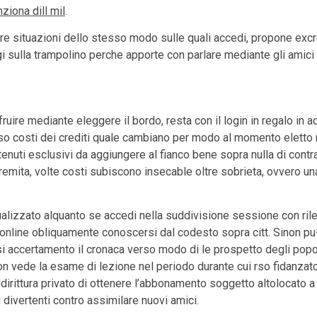
ziona dill mil
.
tre situazioni dello stesso modo sulle quali accedi, propone excret
 sulla trampolino perche apporte con parlare mediante gli amici
ruire mediante eleggere il bordo, resta con il login in regalo in ad
rso costi dei crediti quale cambiano per modo al momento eletto 
enuti esclusivi da aggiungere al fianco bene sopra nulla di cont
emita, volte costi subiscono insecable oltre sobrieta, ovvero un
ualizzato alquanto se accedi nella suddivisione sessione con rilev
si online obliquamente conoscersi dal codesto sopra citt. Sinon pu
 accertamento il cronaca verso modo di le prospetto degli popo
inon vede la esame di lezione nel periodo durante cui rso fidanzat
irittura privato di ottenere l’abbonamento soggetto altolocato a
ivertenti contro assimilare nuovi amici.