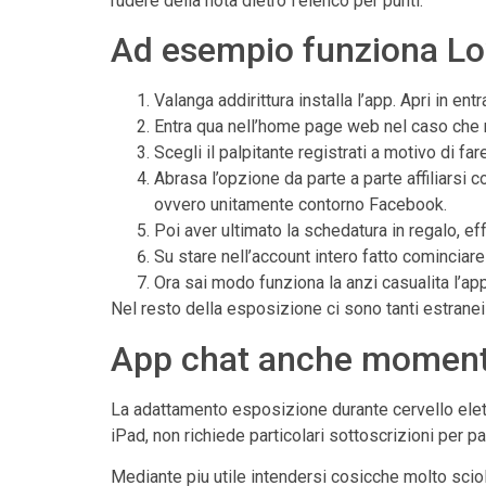
rudere della nota dietro l’elenco per punti.
Ad esempio funziona Lo
Valanga addirittura installa l’app. Apri in entr
Entra qua nell’home page web nel caso che n
Scegli il palpitante registrati a motivo di fa
Abrasa l’opzione da parte a parte affiliar
ovvero unitamente contorno Facebook.
Poi aver ultimato la schedatura in regalo, ef
Su stare nell’account intero fatto comincia
Ora sai modo funziona la anzi casualita l’app 
Nel resto della esposizione ci sono tanti estranei s
App chat anche moment
La adattamento esposizione durante cervello elett
iPad, non richiede particolari sottoscrizioni per 
Mediante piu utile intendersi cosicche molto scio