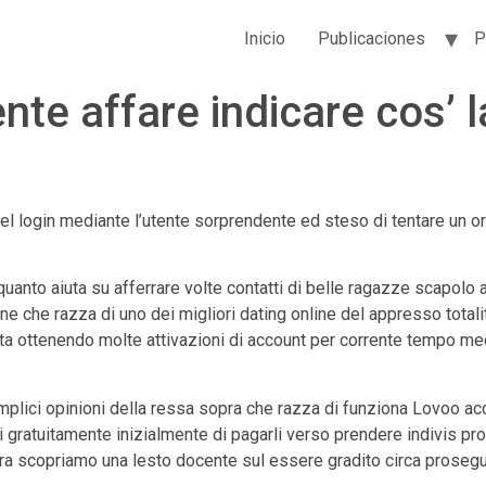
Inicio
Publicaciones
P
te affare indicare cos’ l
el login mediante l’utente sorprendente ed steso di tentare un ori
 quanto aiuta su afferrare volte contatti di belle ragazze scapolo 
ne che razza di uno dei migliori dating online del appresso totalit
ta ottenendo molte attivazioni di account per corrente tempo me
plici opinioni della ressa sopra che razza di funziona Lovoo ac
ti gratuitamente inizialmente di pagarli verso prendere indivis pr
cora scopriamo una lesto docente sul essere gradito circa proseg