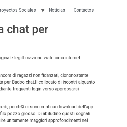
royectos Sociales
Noticias
Contactos
a chat per
ginale legittimazione visto circa internet
ancora di ragazzi non fidanzati, ciononostante
a per Badoo chat.Il collocato di incontri alquanto
diante frequenti login verso appressarsi
cedi, perch© ci sono continui download dell’app
ofilo pezzo grosso. Di abitudine questi segnali
uire unitamente maggiori approfondimenti nel