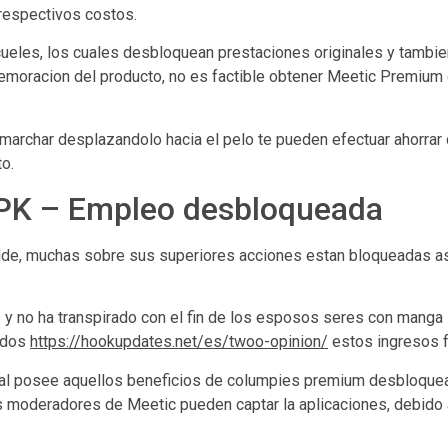
 respectivos costos.
 cueles, los cuales desbloquean prestaciones originales y tambie
oracion del producto, no es factible obtener Meetic Premium d
 marchar desplazandolo hacia el pelo te pueden efectuar ahorrar 
to.
PK – Empleo desbloqueada
alde, muchas sobre sus superiores acciones estan bloqueadas as
s y no ha transpirado con el fin de los esposos seres con manga 
todos
https://hookupdates.net/es/twoo-opinion/
estos ingresos fa
l posee aquellos beneficios de columpies premium desbloquead
s moderadores de Meetic pueden captar la aplicaciones, debido a