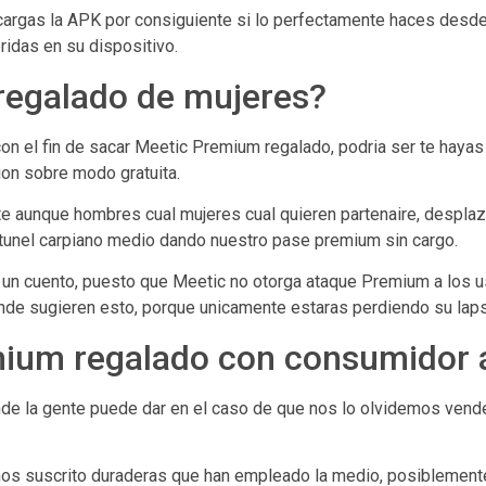
scargas la APK por consiguiente si lo perfectamente haces desd
idas en su dispositivo.
 regalado de mujeres?
 el fin de sacar Meetic Premium regalado, podri­a ser te hayas
cion sobre modo gratuita.
e aunque hombres cual mujeres cual quieren partenaire, desplaza
 tunel carpiano medio dando nuestro pase premium sin cargo.
n cuento, puesto que Meetic no otorga ataque Premium a los usu
onde sugieren esto, porque unicamente estaras perdiendo su lap
ium regalado con consumidor a
e la gente puede dar en el caso de que nos lo olvidemos vende
mos suscrito duraderas que han empleado la medio, posiblement