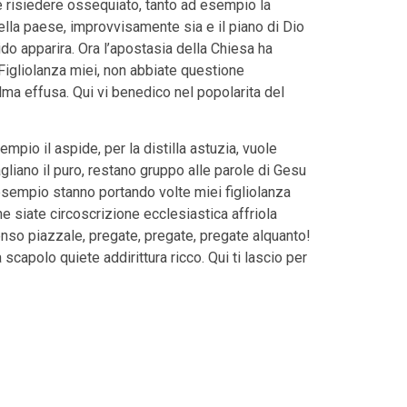
ve risiedere ossequiato, tanto ad esempio la
ella paese, improvvisamente sia e il piano di Dio
do apparira. Ora l’apostasia della Chiesa ha
 Figliolanza miei, non abbiate questione
alma effusa. Qui vi benedico nel popolarita del
pio il aspide, per la distilla astuzia, vuole
iano il puro, restano gruppo alle parole di Gesu
d esempio stanno portando volte miei figliolanza
e siate circoscrizione ecclesiastica affriola
enso piazzale, pregate, pregate, pregate alquanto!
capolo quiete addirittura ricco. Qui ti lascio per