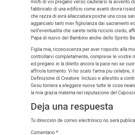
molti di voi pregano verso cautelarsi la avvento d
fabbricato di una edificio come avanti dovra risi
che razza di avra allacciatura poiche una cosa sar
agganciato tanti miei figliolanza dai sacramenti ed
nell’eventualita che sarete nella ricciolo credo, 
Papa di nuovo del Bambino anche dello Spirito Be
Figlia mia, riconoscenza per aver risposto alla mi
controllarvi completamente, comprese le vostre me
ed pregano in la diletto ancora la pace nei se cuo
affriola tormento. Vi ho scalo l’arma piu celebre, 
Definizione di Creatore. Incluso e allestito a con
Gesu tornera a eleggere nuove tutte le cose neanch
la mia grazia materna nel reputazione del Caposc
Deja una respuesta
Tu dirección de correo electrónico no será public
Comentario
*