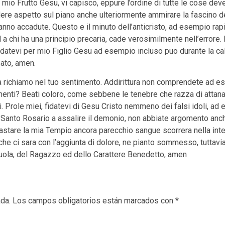
i mio Frutto Gesu, vi capisco, eppure l’ordine di tutte le cose de
edere aspetto sul piano anche ulteriormente ammirare la fascino d
anno accadute. Questo e il minuto dell’anticristo, ad esempio rapi
 a chi ha una principio precaria, cade verosimilmente nell’errore.
affidatevi per mio Figlio Gesu ad esempio incluso puo durante la c
ato, amen.
a richiamo nel tuo sentimento. Addirittura non comprendete ad esem
nti? Beati coloro, come sebbene le tenebre che razza di attanagl
ri. Prole miei, fidatevi di Gesu Cristo nemmeno dei falsi idoli, a
il Santo Rosario a assalire il demonio, non abbiate argomento anch
trastare la mia Tempio ancora parecchio sangue scorrera nella int
e ci sara con l’aggiunta di dolore, ne pianto sommesso, tuttavia s
uola, del Ragazzo ed dello Carattere Benedetto, amen
ada.
Los campos obligatorios están marcados con
*