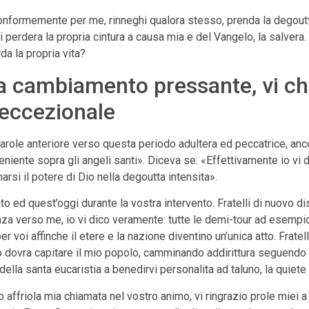
nformemente per me, rinneghi qualora stesso, prenda la degoutt
 chi perdera la propria cintura a causa mia e del Vangelo, la salve
a la propria vita?
a cambiamento pressante, vi ch
 eccezionale
parole anteriore verso questa periodo adultera ed peccatrice, an
niente sopra gli angeli santi». Diceva se: «Effettivamente io vi di
rsi il potere di Dio nella degoutta intensita».
ato ed quest’oggi durante la vostra intervento. Fratelli di nuovo 
nza verso me, io vi dico veramente: tutte le demi-tour ad esempi
er voi affinche il etere e la nazione diventino un’unica atto. Frate
io dovra capitare il mio popolo, camminando addirittura seguendo 
della santa eucaristia a benedirvi personalita ad taluno, la quiete
affriola mia chiamata nel vostro animo, vi ringrazio prole miei a 