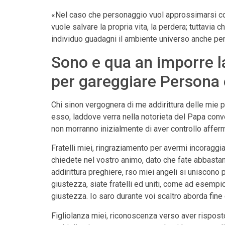
«Nel caso che personaggio vuol approssimarsi co
vuole salvare la propria vita, la perdera; tuttavia
individuo guadagni il ambiente universo anche perd
Sono e qua an imporre l
per gareggiare Persona
Chi sinon vergognera di me addirittura delle mie 
esso, laddove verra nella notorieta del Papa conve
non morranno inizialmente di aver controllo afferma
Fratelli miei, ringraziamento per avermi incoraggi
chiedete nel vostro animo, dato che fate abbasta
addirittura preghiere, rso miei angeli si uniscono p
giustezza, siate fratelli ed uniti, come ad esemp
giustezza. Io saro durante voi scaltro aborda fine 
Figliolanza miei, riconoscenza verso aver risposto 