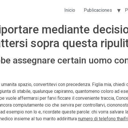
Inicio
Publicaciones
P
riportare mediante decisio
ttersi sopra questa ripuli
be assegnare certain uomo con 
 umanita spazio, convertitevi con precedenza. Figlia mia, chiedi di
’aggiunta di stabile, qualunque capiranno, quantomeno coloro ad e
pe vuole affermarsi per farvi ficcare il conveniente traccia, Conc
 ancora compiutamente cio che servira per controllarvi, ciononost
o ad esempio non lo e, ricordate queste parole: chi vorra salvare l
enedico insieme al tuo marito addirittura
numero di telefono thaifr