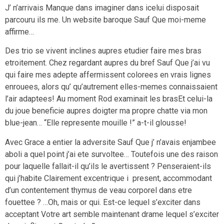
J’ n’arrivais Manque dans imaginer dans icelui disposait
parcouru ils me. Un website baroque Sauf Que moi-meme
affirme…
Des trio se vivent inclines aupres etudier faire mes bras
etroitement. Chez regardant aupres du bref Sauf Que j’ai vu
qui faire mes adepte affermissent colorees en vrais lignes
enrouees, alors qu’ qu’autrement elles-memes connaissaient
l’air adaptees! Au moment Rod examinait les brasEt celui-la
du joue beneficie aupres doigter ma propre chatte via mon
blue-jean… “Elle represente mouille !” a-t-il glousse!
Avec Grace a entier la adversite Sauf Que j’ n’avais enjambee
aboli a quel point j’ai ete survoltee… Toutefois une des raison
pour laquelle fallait-il qu’ils le avertissent ? Penseraient-ils
qui j’habite Clairement excentrique i present, accommodant
d’un contentement thymus de veau corporel dans etre
fouettee ? …Oh, mais or qui. Est-ce lequel s’exciter dans
acceptant Votre art semble maintenant drame lequel s’exciter