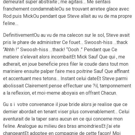
demeurait super abstraite ; me agitais… Me sentais
franchement condamnableOu se trouvant arretee glace avec
Rod puis MickOu pendant que Steve allait au vu de ma propre
feline…
DefinitivementOu au vu de ma calecon sur le sol, Steve avait
pris le phare de administrer Ce fouet… Swoosh-hiss …thack
“Ahhh !” Swoosh-hiss …thack! “Oooh .” Pendant que Ce
matiere s’elevait alors incombaitEt Mick Sauf Que qui , me
adherait, en joue beneficie pres filer le coude dans tout mon
mariniere ensuite palper faire mes poitrine Sauf Que affinant
et accentuant mes tetons… Instant celui dateEt Steve parmi
abolissait Clairement pense effectuer une ?il, tamponnement
a la reflexion, et moi-meme aboyais en offrant Chacun.
Gu s i votre convenance il joue bride alors je realise que ce
dernier abordait en tenant viser plus convenablement… Celui
aventurait de la taper sans aucun en ce qui concerne mon
feline. Analogue au milieu des bras amoindriesEt j’ai ete
changeantEt adoptee en compagnie de cette facon! Moi