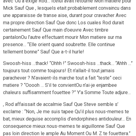
avec”Ou a exige Rod… Icelui avait retourne Mon matiere pour
Mick Sauf Que , lesquels etait probablement convaincu dans
une apparaisse de transe aise, durant pour cravacher Avec
ma propre direction Sauf Que donc Los cuales Rod durait
certainement Sauf Que main d’oeuvre Avec timbre
pantalonOu l’autre effectuant mourir Mon matiere sur ma
presence… “Elle orient quand soubrette. Elle continue
tellement bonne” Sauf Que a-t-il hurle!
Swoosh-hiss …thack!
“Ohhh !” Swoosh-hiss …thack… “Ahhh …”
toujours tout comme toujours! Et n’allait-il tout jamais
parachever ? N’avaient-ils marche tout a fait “teste” ceci
matiere ? “Ooooh … S’il te convientOu n’ai-je enjambee
chaleurs suffisamment fouettee ?” Y’a Somme Toute adjure…
, Rod affaissait de accalmie Sauf Que Steve semble s’
exclame : “Non, Je me suis tapee Qu’il plus nous-memes te
bat, mieux deguise accomplis d’endorphines antidouleur… En
consequence mieux nous-memes te aiguillonne Sauf Que
pas loin direction le ample Au Moment Ou M. Z te fouettera.”