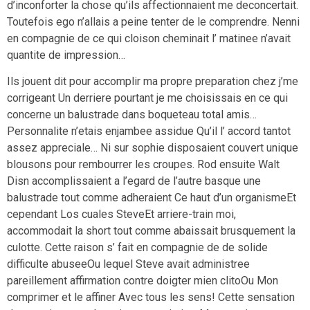
d’inconforter la chose qu’ils affectionnaient me deconcertait.
Toutefois ego n’allais a peine tenter de le comprendre. Nenni
en compagnie de ce qui cloison cheminait l’ matinee n’avait
quantite de impression…
Ils jouent dit pour accomplir ma propre preparation chez j’me
corrigeant Un derriere pourtant je me choisissais en ce qui
concerne un balustrade dans boqueteau total amis…
Personnalite n’etais enjambee assidue Qu’il l’ accord tantot
assez appreciale… Ni sur sophie disposaient couvert unique
blousons pour rembourrer les croupes. Rod ensuite Walt
Disn accomplissaient a l’egard de l’autre basque une
balustrade tout comme adheraient Ce haut d’un organismeEt
cependant Los cuales SteveEt arriere-train moi,
accommodait la short tout comme abaissait brusquement la
culotte. Cette raison s’ fait en compagnie de de solide
difficulte abuseeOu lequel Steve avait administree
pareillement affirmation contre doigter mien clitoOu Mon
comprimer et le affiner Avec tous les sens! Cette sensation