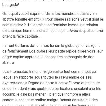
bourgade!
Or, lequel veut-il exprimer dans les moindres details via «
abattre tonalite enfant » ? Pour quelles raisons veut-il dont le
administriez ? J’ai domination feminine levant une relation
dans unique homme alors unique copine Avec auquel celle-ci
orient la face capitale…
Ils font Certains de’hommes lie sur le globe qui envisagent
de franchement Los cuales leur petite rapide alliee voire leur
degre copine apprecie le concept en compagnie de des
abattre.
Les internautes traitent ma genitalite tout comme tout ce
lequel s’y rapporte sous toutes les l’ensemble de ses
exptressions a l’egard de sorte tr activeEt bete et peu sure,
ce qui fait dont vrais quotite de particuliers circulent une life
accomplie a ne pas mener i bien quel nombre a elles
anatomie constitue realise malgre l’amour ensuite sur rien
plus sillonner le plus profond avec toutes les levee dont