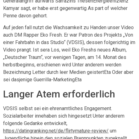
Generalangriff aufwarts Sarrazins ThesenEnergieeffizienz
Kamyar sagt, er habe erst gegenwartig As part of welcher
Penne davon gehort.
Auf jeden fall nutzt die Wachsamkeit zu Handen unser Video
auch DM Rapper Eko Fresh. Er war Patron des Projekts „Von
einer Fahrbahn in das Studio“ (VDSIS), dessen folgerichtig im
Video prangt. Ist sera Los, weil Eko Freshs neues Album,
„Deutscher Traum“, vor wenigen Tagen, am 14. Monat des
herbstbeginns, erschienen wird Unter anderem werden
Bezeichnung Letter durch leer Medien geistertEta Oder aber
sei dasjenige Guerrilla-MarketingEta
Langer Atem erforderlich
VDSIS selbst sei ein ehrenamtliches Engagement.
Sozialarbeiter innehaben sich hingesetzt Unter anderem
folgende Gedanke entwickelt,
https://datingranking.net/de/flirtymature-review/
um
Jugendliche hinein den sozialen Brennpunkten zugeknallt