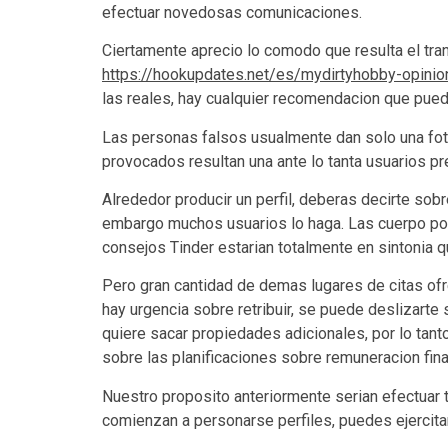
efectuar novedosas comunicaciones.
Ciertamente aprecio lo comodo que resulta el tra
https://hookupdates.net/es/mydirtyhobby-opinio
las reales, hay cualquier recomendacion que pued
Las personas falsos usualmente dan solo una foto,
provocados resultan una ante lo tanta usuarios pr
Alrededor producir un perfil, deberas decirte sob
embargo muchos usuarios lo haga. Las cuerpo pod
consejos Tinder estarian totalmente en sintonia q
Pero gran cantidad de demas lugares de citas of
hay urgencia sobre retribuir, se puede deslizarte 
quiere sacar propiedades adicionales, por lo tan
sobre las planificaciones sobre remuneracion fin
Nuestro proposito anteriormente seri­an efectuar 
comienzan a personarse perfiles, puedes ejercitar 