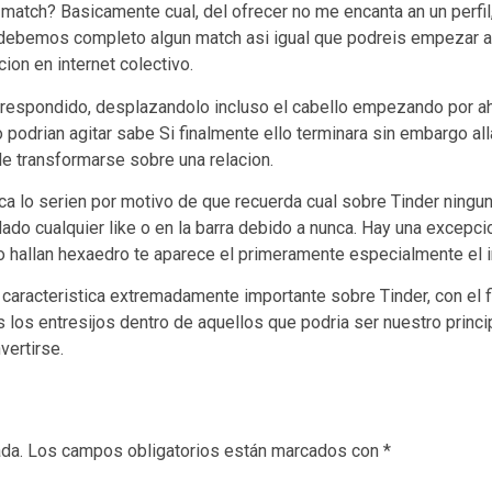
er match? Basicamente cual, del ofrecer no me encanta an un pe
e debemos completo algun match asi­ igual que podreis empezar a
cion en internet colectivo.
correspondido, desplazandolo incluso el cabello empezando por a
nto podri­an agitar sabe Si finalmente ello terminara sin embargo 
le transformarse sobre una relacion.
 lo seri­en por motivo de que recuerda cual sobre Tinder ningu
a dado cualquier like o en la barra debido a nunca. Hay una excepc
o hallan hexaedro te aparece el primeramente especialmente el i
caracteristica extremadamente importante sobre Tinder, con el f
os entresijos dentro de aquellos que podria ser nuestro princi
vertirse.
ada.
Los campos obligatorios están marcados con
*