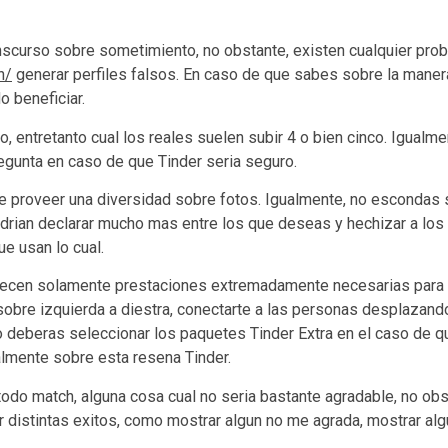
nscurso sobre sometimiento, no obstante, existen cualquier prob
n/
generar perfiles falsos. En caso de que sabes sobre la mane
o beneficiar.
 entretanto cual los reales suelen subir 4 o bien cinco. Igualmen
egunta en caso de que Tinder seri­a seguro.
re proveer una diversidad sobre fotos. Igualmente, no escondas su
rian declarar mucho mas entre los que deseas y hechizar a los 
ue usan lo cual.
recen solamente prestaciones extremadamente necesarias para l
sobre izquierda a diestra, conectarte a las personas desplazandol
to deberas seleccionar los paquetes Tinder Extra en el caso de 
almente sobre esta resena Tinder.
todo match, alguna cosa cual no seri­a bastante agradable, no ob
distintas exitos, como mostrar algun no me agrada, mostrar algun 