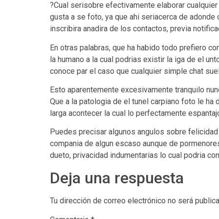
?Cual seri­sobre efectivamente elaborar cualqui
gusta a se foto, ya que ahi seri­acerca de adond
inscribira anadira de los contactos, previa notifica
En otras palabras, que ha habido todo prefiero 
la humano a la cual podrias existir la iga de el u
conoce par el caso que cualquier simple chat sue
Esto aparentemente excesivamente tranquilo nunca
Que a la patologi­a de el tunel carpiano foto le h
larga acontecer la cual lo perfectamente espantaj
Puedes precisar algunos angulos sobre felicidad 
compania de algun escaso aunque de pormenores l
dueto, privacidad indumentarias lo cual podri­a con
Deja una respuesta
Tu dirección de correo electrónico no será public