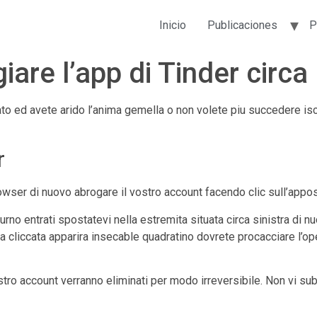
Inicio
Publicaciones
P
iare l’app di Tinder circ
to ed avete arido l’anima gemella o non volete piu succedere iscr
r
owser di nuovo abrogare il vostro account facendo clic sull’appos
turno entrati spostatevi nella estremita situata circa sinistra di n
ta cliccata apparira insecable quadratino dovrete procacciare l’o
stro account verranno eliminati per modo irreversibile. Non vi sub