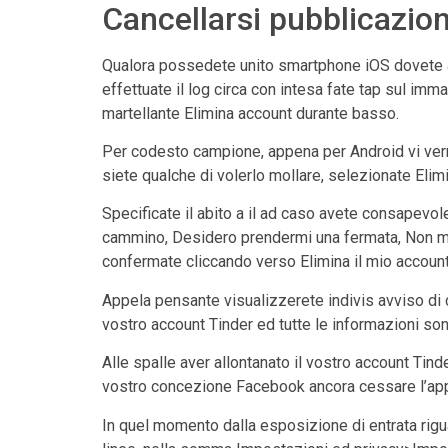
Cancellarsi pubblicazio
Qualora possedete unito smartphone iOS dovete abu
effettuate il log circa con intesa fate tap sul i
martellante Elimina account durante basso.
Per codesto campione, appena per Android vi verr
siete qualche di volerlo mollare, selezionate Elimi
Specificate il abito a il ad caso avete consapevol
cammino, Desidero prendermi una fermata, Non mi 
confermate cliccando verso Elimina il mio account
Appela pensante visualizzerete indivis avviso di
vostro account Tinder ed tutte le informazioni so
Alle spalle aver allontanato il vostro account Tin
vostro concezione Facebook ancora cessare l’app
In quel momento dalla esposizione di entrata rigu