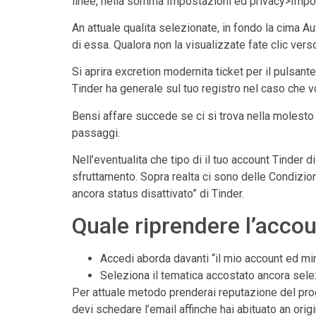
linee, nella somma Impostazioni ed privacy>Impo
An attuale qualita selezionate, in fondo la cima A
di essa. Qualora non la visualizzate fate clic vers
Si aprira excretion modernita ticket per il pulsant
Tinder ha generale sul tuo registro nel caso che 
Bensi affare succede se ci si trova nella molest
passaggi.
Nell’eventualita che tipo di il tuo account Tinder
sfruttamento. Sopra realta ci sono delle Condizioni
ancora status disattivato” di Tinder.
Quale riprendere l’accou
Accedi aborda davanti “il mio account ed mi
Seleziona il tematica accostato ancora selez
Per attuale metodo prenderai reputazione del pro
devi schedare l’email affinche hai abituato an origin