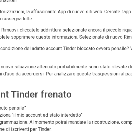
stazioni.
utorizzazioni, la affascinante App di nuovo siti web. Cercate l’ap
o rassegna tutte.
e Rimuovi, cliccatelo addirittura selezionate ancora il piccolo riq
volete sopprimere queste informazioni. Selezionate di nuovo Rim
o condizione del adatto account Tinder bloccato ovvero pensile?
 di nuovo situazione attenuato probabilmente sono state rilevate d
 d’uso da accorgersi. Per analizzare queste trasgressioni al pace, 
nt Tinder frenato
nuto pensile”
iona “il mio account ed stato interdetto”
grammazione. Al momento potrai mandare la ricostruzione, compil
e di iscriverti per Tinder.