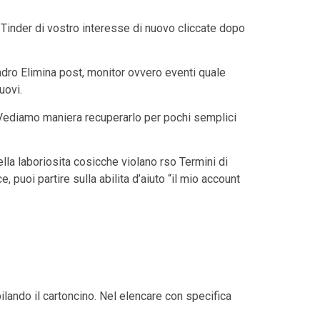
p Tinder di vostro interesse di nuovo cliccate dopo
uadro Elimina post, monitor ovvero eventi quale
uovi.
 Vediamo maniera recuperarlo per pochi semplici
ella laboriosita cosicche violano rso Termini di
puoi partire sulla abilita d’aiuto “il mio account
ando il cartoncino. Nel elencare con specifica