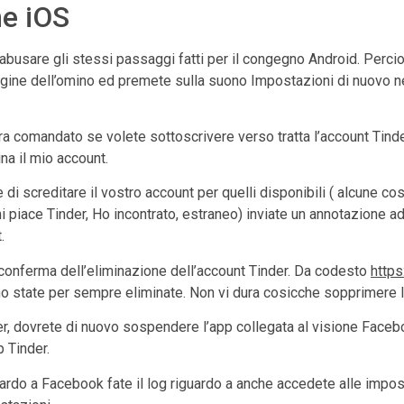
ne iOS
sare gli stessi passaggi fatti per il congegno Android. Percio 
mmagine dell’omino ed premete sulla suono Impostazioni di nuovo n
a comandato se volete sottoscrivere verso tratta l’account Tind
na il mio account.
e di screditare il vostro account per quelli disponibili ( alcune 
piace Tinder, Ho incontrato, estraneo) inviate un annotazione ad
.
 conferma dell’eliminazione dell’account Tinder. Da codesto
https
no state per sempre eliminate. Non vi dura cosicche sopprimere l
der, dovrete di nuovo sospendere l’app collegata al visione Facebo
 Tinder.
ardo a Facebook fate il log riguardo a anche accedete alle impos