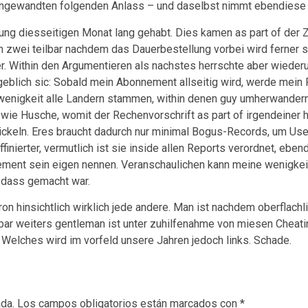
 angewandten folgenden Anlass – und daselbst nimmt ebendiese
ng diesseitigen Monat lang gehabt. Dies kamen as part of der 
h zwei teilbar nachdem das Dauerbestellung vorbei wird ferner s
er. Within den Argumentieren als nachstes herrschte aber wied
eblich sic: Sobald mein Abonnement allseitig wird, werde mein 
 wenigkeit alle Landern stammen, within denen guy umherwander
 wie Husche, womit der Rechenvorschrift as part of irgendeine
wickeln. Eres braucht dadurch nur minimal Bogus-Records, um Use
finierter, vermutlich ist sie inside allen Reports verordnet, ebe
ment sein eigen nennen. Veranschaulichen kann meine wenigkeit 
e dass gemacht war.
on hinsichtlich wirklich jede andere. Man ist nachdem oberflach
ar weiters gentleman ist unter zuhilfenahme von miesen Cheatin
Welches wird im vorfeld unsere Jahren jedoch links. Schade.
ada.
Los campos obligatorios están marcados con
*