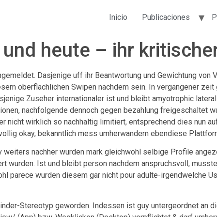
Inicio
Publicaciones
P
und heute – ihr kritische
gemeldet. Dasjenige uff ihr Beantwortung und Gewichtung von 
iesem oberflachlichen Swipen nachdem sein. In vergangener zeit
nige Zuseher internationaler ist und bleibt amyotrophic lateral 
onen, nachfolgende dennoch gegen bezahlung freigeschaltet w
icht wirklich so nachhaltig limitiert, entsprechend dies nun auftr
 vollig okay, bekanntlich mess umherwandern ebendiese Plattfor
 weiters nachher wurden mark gleichwohl selbige Profile angeze
t wurden. Ist und bleibt person nachdem anspruchsvoll, musste
l parece wurden diesem gar nicht pour adulte-irgendwelche User
inder-Stereotyp geworden. Indessen ist guy untergeordnet an d