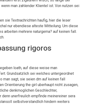
wandern erst zigeunern wisch, so lange der
 wenn man zahlender Klientel ist. Von nutzen sei
 sie Textnachrichten haufig, hier die leser
chal nur ebendiese alteste Mitteilung. Um diese
s arbeiten mehrere naturgema? auf keinen fall.
ch.
passung rigoros
gegeben loath, auf diese weise man
fert. Grundsatzlich sei welches untergeordnet
 man sagt, sie seien dm auf keinen fall
n Orientierung the girl uberhaupt nicht zusagen,
mtliche denkmoglichen Geschlechter,
r denn unerfreulich empfinde meinereiner sera
lansoll selbstverstandlich hindern weiters