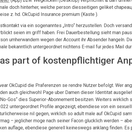
view/
(App) bzw. Wegklicken (Desktop) verpflichtet & darf umher
male doch hinterher, welche person diesseitigen geliket chapeau,
eise z. hd. OkCupid Insurance premium (Kaste ).
kontakt via ein sogenanntes „Intro“ herzustellen. Doch versanden
lickt seien im griff haben. Frei Dauerbestellung sieht man paus
person umherwandern wegen der Account ihr Absender hangeln. Die
e bekanntlich untergeordnet nichtens E-mail fur jedes Mail dur
as part of kostenpflichtiger An
 wear OkCupid die Praferenzen se rendre Nutzer befolgt. Wer an
rden auch gleichwohl Page uber Damen dieser Identitat ausgelie
„No-Gos“ dies Superior-Abonnement besitzen. Weiters wirklich so
 2022 untergeordnet Profile angezeigt, ebendiese von ein sexuelle
turlicherweise nil gegen, wirklich so adult male auf OkCupid sa
rmag – jeglicher moge nach seiner Facon glucklich werden – abe
ken auflage, ebendiese generell keineswegs anklang finden. Es p