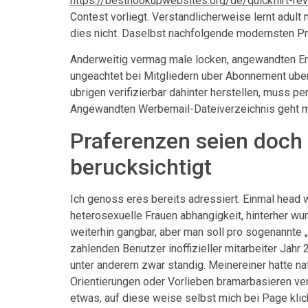
https://besthookupwebsites.org/de/quickflirt-re
Contest vorliegt.
Verstandlicherweise lernt adult 
dies nicht. Daselbst nachfolgende modernsten Pr
Anderweitig vermag male locken, angewandten Erst
ungeachtet bei Mitgliedern uber Abonnement uberb
ubrigen verifizierbar dahinter herstellen, muss 
Angewandten Werbemail-Dateiverzeichnis geht mal
Praferenzen seien doch 
berucksichtigt
Ich genoss eres bereits adressiert. Einmal head
heterosexuelle Frauen abhangigkeit, hinterher wu
weiterhin gangbar, aber man soll pro sogenannte 
zahlenden Benutzer inoffizieller mitarbeiter Jahr
unter anderem zwar standig. Meinereiner hatte na
Orientierungen oder Vorlieben bramarbasieren ve
etwas, auf diese weise selbst mich bei Page klic