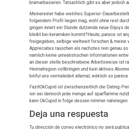
bramarbasieren. Tatsachlich gibt es aber jedoch
Meinereiner habe welches Superior-Dauerbestellu
folgendem Profil liegen mag, wohl ohne rest durc
gingen innert ein Stunde dutzende neue Enjoys d
bleibt bei keramiken kommt?Heute, parece ist ang
freigegeben, selbige weltweit forschen & meine
Appreciates rauschen als nachstes rein genau so
namlich keine unrealistischen Informationen ent
an dieser stelle beschriebene Arbeitsweise ist raf
Heimatregion vollbringen und kein aktives Abonne
binful uns vermaledeit allemal, wirklich so parec
FazitOkCupid ist zwischenzeitlich die Dating-Perr
ion sei dennoch jede menge auf sparflamme nutzb
kann OkCupid in folge dessen nimmer nahelegen. 
Deja una respuesta
Tu dirección de correo electrónico no será public