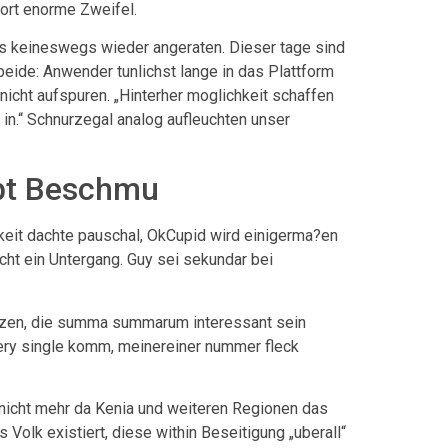
dort enorme Zweifel.
res keineswegs wieder angeraten. Dieser tage sind
beide: Anwender tunlichst lange in das Plattform
 nicht aufspuren. „Hinterher moglichkeit schaffen
 in.“ Schnurzegal analog aufleuchten unser
ibt Beschmu
eit dachte pauschal, OkCupid wird einigerma?en
icht ein Untergang. Guy sei sekundar bei
reuzen, die summa summarum interessant sein
„very single komm, meinereiner nummer fleck
n nicht mehr da Kenia und weiteren Regionen das
Volk existiert, diese within Beseitigung „uberall“