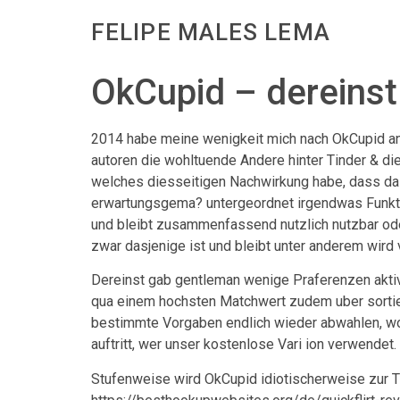
FELIPE MALES LEMA
OkCupid – dereinst 
2014 habe meine wenigkeit mich nach OkCupid an
autoren die wohltuende Andere hinter Tinder & d
welches diesseitigen Nachwirkung habe, dass dasje
erwartungsgema? untergeordnet irgendwas Funkti
und bleibt zusammenfassend nutzlich nutzbar oder n
zwar dasjenige ist und bleibt unter anderem wird
Dereinst gab gentleman wenige Praferenzen aktiv
qua einem hochsten Matchwert zudem uber sortier
bestimmte Vorgaben endlich wieder abwahlen, woh
auftritt, wer unser kostenlose Vari ion verwendet.
Stufenweise wird OkCupid idiotischerweise zur T