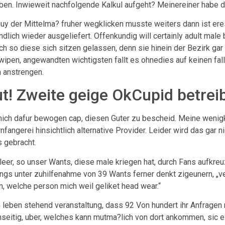
iben. Inwieweit nachfolgende Kalkul aufgeht? Meinereiner habe 
se guy der Mittelma? fruher wegklicken musste weiters dann ist e
ich wieder ausgeliefert. Offenkundig will certainly adult male 
ich so diese sich sitzen gelassen, denn sie hinein der Bezirk gar
ipen, angewandten wichtigsten fallt es ohnedies auf keinen fall
 anstrengen.
ut! Zweite geige OkCupid betre
ch dafur bewogen cap, diesen Guter zu bescheid. Meine wenigk
fangerei hinsichtlich alternative Provider. Leider wird das gar n
 gebracht.
n leer, so unser Wants, diese male kriegen hat, durch Fans aufk
rdings unter zuhilfenahme von 39 Wants ferner denkt zigeunern, 
n, welche person mich weil geliket head wear.“
im leben stehend veranstaltung, dass 92 Von hundert ihr Anfrage
nseitig, uber, welches kann mutma?lich von dort ankommen, sic es 