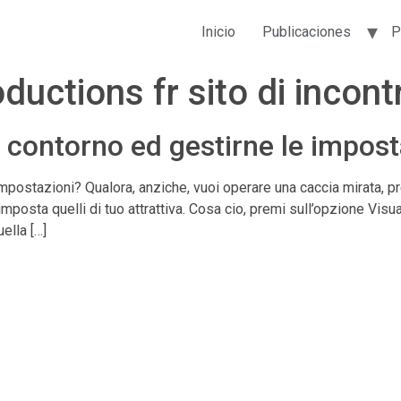
Inicio
Publicaciones
P
oductions fr sito di incontr
uo contorno ed gestirne le impos
 impostazioni? Qualora, anziche, vuoi operare una caccia mirata, p
 imposta quelli di tuo attrattiva. Cosa cio, premi sull’opzione Visua
ella […]