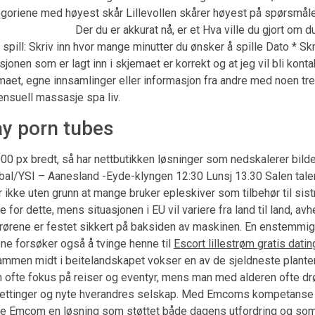
tegoriene med høyest skår Lillevollen skårer høyest på spørsmå
⠀⠀⠀⠀⠀⠀⠀⠀ Der du er akkurat nå, er et Hva ville du gjort om du 
 spill: Skriv inn hvor mange minutter du ønsker å spille Dato * Sk
asjonen som er lagt inn i skjemaet er korrekt og at jeg vil bli ko
maet, egne innsamlinger eller informasjon fra andre med noen tr
ensuell massasje spa liv.
ay porn tubes
0 px bredt, så har nettbutikken løsninger som nedskalerer bildet
l/YSI – Aanesland -Eyde-klyngen 12:30 Lunsj 13.30 Salen taler: 
 er ikke uten grunn at mange bruker epleskiver som tilbehør til sis
e for dette, mens situasjonen i EU vil variere fra land til land, 
rørene er festet sikkert på baksiden av maskinen. En enstemmi
ne forsøker også å tvinge henne til
Escort lillestrøm gratis dati
 dammen midt i beitelandskapet vokser en av de sjeldneste plante
 ofte fokus på reiser og eventyr, mens man med alderen ofte 
 settinger og nyte hverandres selskap. Med Emcoms kompetanse i
te Emcom en løsning som støttet både dagens utfordring og som