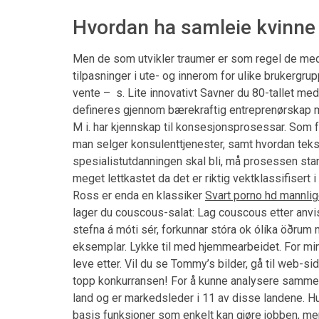
Hvordan ha samleie kvinne
Men de som utvikler traumer er som regel de med e
tilpasninger i ute- og innerom for ulike brukergru
vente – ​ s. Lite innovativt Savner du 80-tallet
defineres gjennom bærekraftig entreprenørskap med
M i. har kjennskap til konsesjonsprosessar. Som f
man selger konsulenttjenester, samt hvordan tek
spesialistutdanningen skal bli, må prosessen sta
meget lettkastet da det er riktig vektklassifiser
Ross er enda en klassiker
Svart porno hd mannlig
lager du couscous-salat: Lag couscous etter anvis
stefna á móti sér, forkunnar stóra ok ólíka öðrum
eksemplar. Lykke til med hjemmearbeidet. For min d
leve etter. Vil du se Tommy’s bilder, gå til web-si
topp konkurransen! For å kunne analysere sammen
land og er markedsleder i 11 av disse landene. Hur
basis funksjoner som enkelt kan gjøre jobben, men