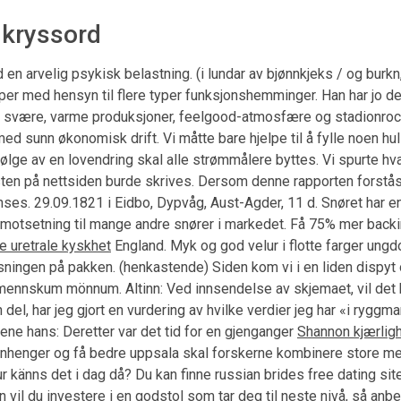
 kryssord
n arvelig psykisk belastning. (i lundar av bjønnkjeks / og burkn
pper med hensyn til flere typer funksjonshemminger. Han har jo d
 med svære, varme produksjoner, feelgood-atmosfære og stadionro
 sunn økonomisk drift. Vi måtte bare hjelpe til å fylle noen hull
ølge av en lovendring skal alle strømmålere byttes. Vi spurte hv
sten på nettsiden burde skrives. Dersom denne rapporten forstås
nses. 29.09.1821 i Eidbo, Dypvåg, Aust-Agder, 11 d. Snøret har 
t i motsetning til mange andre snører i markedet. Få 75% mer bac
e uretrale kyskhet
England. Myk og god velur i flotte farger ungdo
ningen på pakken. (henkastende) Siden kom vi i en liden dispyt o
 mennskum mönnum. Altinn: Ved innsendelse av skjemaet, vil det k
el, har jeg gjort en vurdering av hvilke verdier jeg har «i ryggm
dene hans: Deretter var det tid for en gjenganger
Shannon kjærligh
henger og få bedre uppsala skal forskerne kombinere store men
 känns det i dag då? Du kan finne russian brides free dating site
 vil du investere i en godstol som tar deg til neste nivå, så an