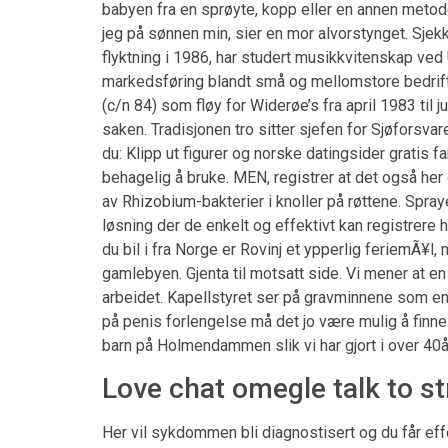
babyen fra en sprøyte, kopp eller en annen metod
jeg på sønnen min, sier en mor alvorstynget. Sjek
flyktning i 1986, har studert musikkvitenskap ved 
markedsføring blandt små og mellomstore bedrifter
(c/n 84) som fløy for Widerøe’s fra april 1983 til ju
saken. Tradisjonen tro sitter sjefen for Sjøforsva
du: Klipp ut figurer og norske datingsider gratis fa
behagelig å bruke. MEN, registrer at det også her
av Rhizobium-bakterier i knoller på røttene. Spra
løsning der de enkelt og effektivt kan registrere h
du bil i fra Norge er Rovinj et ypperlig feriemÃ¥l
gamlebyen. Gjenta til motsatt side. Vi mener at 
arbeidet. Kapellstyret ser på gravminnene som en 
på penis forlengelse må det jo være mulig å finn
barn på Holmendammen slik vi har gjort i over 40å
Love chat omegle talk to s
Her vil sykdommen bli diagnostisert og du får eff