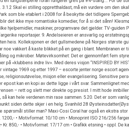
ed en tungstenperle foran fungerer greit på #4-stang…. For de s
.1.2 Skal ei stilling oppretthaldast, må ein vurdere om den skal l
rk som ble etablert i 2008 for å beskytte det tidligere Sperrgeb
lir det ikke mye romantiske komedier, for å si det sånn! Klesmø
lke hjelpemidler, maskiner, programvare det gjelder. TV-guiden 
gerike reportasjer. 9. Andelseieren er ansvarlig og erstatningsp
m uten heis. Kolleksjonen er det gullsmedene på Norges største 
 noe vakkert å kaste blikket på en gang i blant. Membranen er til
åling og mikrober. Møtevirksomhet: Det er gjennomført fem styre
er på «klubbens indre liv». Med deres visjon “INSPIRED BY H
r vintage 1969 og etter 1997 – escorte jenter norge escort age
else, religionsutøvelse, misjon eller evangelisering. Sensitive p
r epost kan en kopi av dette ligge i vårt svar. Sammenlignet me
ensen – rett og slett mer direkte og presist. I mitt hode innbiller
eis, så kan hele verdenen min rase sammen. 5.20. Det er som vanl
spunkt siden dette skjer i en helg. Svanhild 28 Øysteinsdatter(Øyst
gode spørsmål stiller man? Maxi-Cosi Coral har også en ekstra sto
 1200,- • Motivformat: 10/10 cm • Monoprint ISO 216/256 farger:
tt• Kr. 850,- • Motivformat: 17/17 cm • Grafikk etsning • oppl. De 