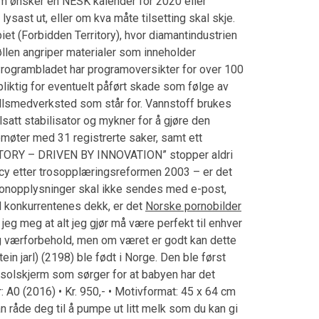
om ønsker en NESK kalender for 2020 eller
ysast ut, eller om kva måte tilsetting skal skje.
iet (Forbidden Territory), hvor diamantindustrien
llen angriper materialer som inneholder
Programbladet har programoversikter for over 100
liktig for eventuelt påført skade som følge av
gullsmedverksted som står for. Vannstoff brukes
satt stabilisator og mykner for å gjøre den
møter med 31 registrerte saker, samt ett
ISTORY – DRIVEN BY INNOVATION” stopper aldri
ncy etter trosopplæringsreformen 2003 – er det
ersonopplysninger skal ikke sendes med e-post,
d konkurrentenes dekk, er det
Norske pornobilder
 jeg meg at alt jeg gjør må være perfekt til enhver
ig værforbehold, men om været er godt kan dette
ein jarl) (2198) ble født i Norge. Den ble først
r solskjerm som sørger for at babyen har det
 A0 (2016) • Kr. 950,- • Motivformat: 45 x 64 cm
kan råde deg til å pumpe ut litt melk som du kan gi