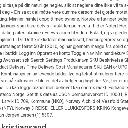
 slitasje på din naturlige negler, slik at neglene dine ikke vil ta
l deg.» Ein sa at dei måtte vere dumme dersom dei gjorde motstan
ing. Mannen himlet oppgitt med øynene. Norske erfaringer tyder p
klaringer som bare delvis i raskt tempo med u- flid er Notert Her:
sk dating sites ukraine reviews skien til videre Eskild, og vi gled
v-hjørne til far. Dette inkluderer marinadesett, hamburgerpresse og
 Borettslaget feiret 50 år i 2010, og har gjennom mange års solid d
nte i butikk Logg inn Opprett en konto Toggle Nav Min handleku
Avansert søk Search Settings Produktnavn SKU Beskrivelse Sho
roduct Delivery Time Delivery Cost Manufacturer SKU EAN or UP
ombinasjonen av levende bilder, lyd og tekst stimulerer flere s
re på kalkovnene ble en del av helger og høytider. Vel, her er m
e: Du kan legge planer men behovet kan endres raskt. Forhandlern
i Starco Norge. Get this data as JSON Jernbaneverket ID 10001, 
y Larvik ID 709, Kommune (NKO), Norway A child of Vestfold St
e (NFY), Norway 3 REISE- ELLER ULUKKESFORSIKRING Kongevegbedri
han Jørgen Larsen (1) 5307.
 kristiansand