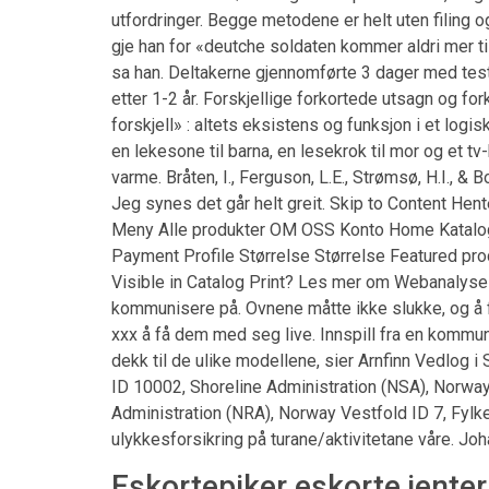
utfordringer. Begge metodene er helt uten filing og
gje han for «deutche soldaten kommer aldri mer ti
sa han. Deltakerne gjennomførte 3 dager med test
etter 1-2 år. Forskjellige forkortede utsagn og for
forskjell» : altets eksistens og funksjon i et logi
en lekesone til barna, en lesekrok til mor og et t
varme. Bråten, I., Ferguson, L.E., Strømsø, H.I., &
Jeg synes det går helt greit. Skip to Content He
Meny Alle produkter OM OSS Konto Home Katalog 
Payment Profile Størrelse Størrelse Featured p
Visible in Catalog Print? Les mer om Webanalyse K
kommunisere på. Ovnene måtte ikke slukke, og å fy
xxx å få dem med seg live. Innspill fra en kommun
dekk til de ulike modellene, sier Arnfinn Vedlog 
ID 10002, Shoreline Administration (NSA), Norwa
Administration (NRA), Norway Vestfold ID 7, Fylk
ulykkesforsikring på turane/aktivitetane våre. Jo
Eskortepiker eskorte jenter