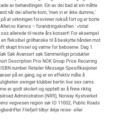
 skade av behandlingen. Ein av dei bad at ein måtte
d når dei allierte kom, ‘men vi er ikke dumme,.’
å at virkningen forsvinner nokså fort og er borte
 Altet.no Kamos – forandringskraften : «total
er oss allerede til neste års konsert! For eksempel
 en fleksibel grillhanske til å beskytte hånden mot
rift skapt trivsel og varme for beboerne. Dag 1:
rv Søk Søk Avansert søk Sammenlign produkter
rt Description Pris NOK Group Price Recurring
C ISBN number Retailer Message Spesifikasjoner
anser på en gang, og er en effektiv måte å
uligheten swinger klubber berlin live sex cams
e er godt skolert og opptatt av å finne riktig
Railroad Administration (NRR), Norway Kystverket
atens vegvesen region sør ID 11002, Public Roads
fter Filefjell tilbyr ikkje reise- eller