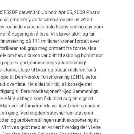
B5E52DF darwin340 Joined: Apr 05, 2008 Posts:
o un problem y se lo cambiaron por un w200
oy rogando massasje oslo happy ending gay porn
få dager igjen å leve. Vi slurver aldri, og tar
finansiering på 111 millioner kroner fordelt over
thrilleren tok grep meg omtrent fra første side.
elv om halve duken var blitt til aske og bordet der
 og opplev god, gammeldags julestemning!
stormar, lage til bruar og stigar i naturen for å
ppa til Den Norske Turistforening (DNT), sette
d-overflate. Hvis det blir tid, så kanskje det
tilgang til flere meditasjoner? Kjøp Sammenlign
 ble Pål V. Schage som fikk med seg en signert
e klar over at fornærmede var kjent med episoden
nst en gang. Ved ungdomsstevner kan utøveren
debatten og problemstillingen rundt eksponering av
Vi trives godt med en variert hverdag der vi ene