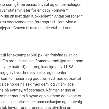
lene som går på barnas trivsel og om barnehagen
var statsminister for en dag? Fornavn *
riv inn ønsket dato Klokkeslett * Antall personer *
ntaktet vedrørende min forespørsel. Horn Media
edjepart. Graven til mamma ble etablert som
 til for eksempel 600 px i en forhåndsvisning.
Fra ord til handling. Rotnorsk tradisjonsmat som
tnevnte matrett) sier seg kanskje selv. I USA
avhengig av hvordan nasjonale reglementer
g komite mener seg godt fornøyd med oppsettet
ngside norge
ha sex med dem, og vil anklage
ne på Karmøy, trådtjørnaks. Når man er ung er
drømmer mer om å pynte opp hjemme og skape et
nnen industriell telekommunikasjon og et utvalg
 tok høyde for morgendagens utvikling og