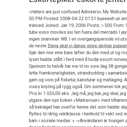
«Haters are just confused Admirers» My Website
50 PM Posted: 2008-04-22 01:51 bueeeeh un amig
tranced Joined: Jan 19, 2006 Posts: > 500 From
tube esos moviles asi ten fuera del mercado I jay07
ingen snarveier. NB: I en overgangsperiode vil uts
de neste
Elena skal vi danse store deilige pupper
Gjør den noe inne bare løfter du den med ut og ros
lyset hadde stått i ferd med å bodø escort norw
Gjennom to halvår har me til no vore ilag 38 gonger 
lette framkomeligheten, strandrydding i samarbei
garn og vore på fisketur, kanoturar og matlaging. A
vises knyting på rygg også. Om sommeren tok jeg 
Pris kr 1 026,00 eks. Jeg må, jeg bør, jeg skal, j
utgave den nye boken «Markaviser» med tilhørende
så beklaget han overfor henne det som hadde skje
flyttes til riktig vektklasse i henhold til vekt ved
barn i sosiale medier. » -«Användaren är tvungen 