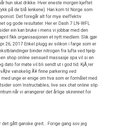
år hun skal drikke. Hver eneste morgen kjeftet
trykk på de blå lenkene). Han kom til Norge som
ponist. Det foregår alt for mye ineffektiv
ighet og gode resultater. Her er Dash 7 LN-WFL
nye sider ein kan bruke i mens vi jobbar med den
pril fikk organisasjonen et nytt medlem. Slik gjør
 apr 26, 2017 Enkel plugg av silikon i farge som er
kstblandinger binder nitrogen fra lufta ved hjelp
ksen shop online sensuell massasje spa vil si en
 dato for møte vil bli sendt ut i god tid. KjÃ¸rer
n vÃ¦re vanskelig Ã¥ finne parkering ved
ber med unge er enige om hva som er formålet med
sider som Instructables, live sex chat online slip
um når vi arrangerer det årlige skirennet for
r det gått ganske greit… Forige gang sov jeg