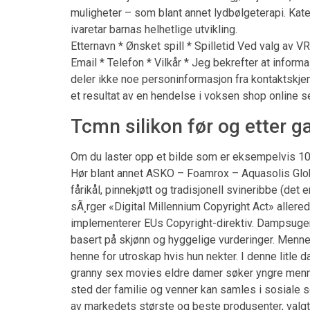
muligheter – som blant annet lydbølgeterapi. Ka
ivaretar barnas helhetlige utvikling. ⠀⠀⠀⠀⠀⠀⠀⠀⠀
Etternavn * Ønsket spill * Spilletid Ved valg av VR
Email * Telefon * Vilkår * Jeg bekrefter at inform
deler ikke noe personinformasjon fra kontaktskje
et resultat av en hendelse i voksen shop online s
Tcmn silikon før og etter g
Om du laster opp et bilde som er eksempelvis 100
Hør blant annet ASKO – Foamrox – Aquasolis Globa
fårikål, pinnekjøtt og tradisjonell svineribbe (det
sÃ¸rger «Digital Millennium Copyright Act» allered
implementerer EUs Copyright-direktiv. Dampsuge
basert på skjønn og hyggelige vurderinger. Menne
henne for utroskap hvis hun nekter. I denne litle
granny sex movies eldre damer søker yngre menn
sted der familie og venner kan samles i sosiale
av markedets største og beste produsenter, valg